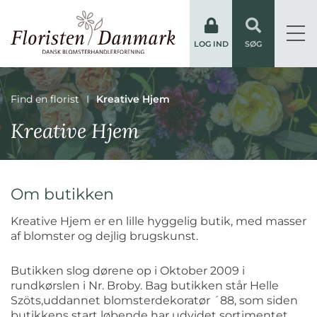
LOG IND
SØG
Find en florist
Kreative Hjem
Kreative Hjem
Om butikken
Kreative Hjem er en lille hyggelig butik, med masser
af blomster og dejlig brugskunst.​
Butikken slog dørene op i Oktober 2009 i
rundkørslen i Nr. Broby. Bag butikken står Helle
Szöts,uddannet blomsterdekoratør ´88, som siden
butikkens start løbende har udvidet sortimentet