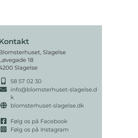
Kontakt
Blomsterhuset, Slagelse
Løvegade 18
4200 Slagelse
58 57 02 30
info@blomsterhuset-slagelse.d
k
blomsterhuset-slagelse.dk
Følg os på Facebook
Følg os på Instagram