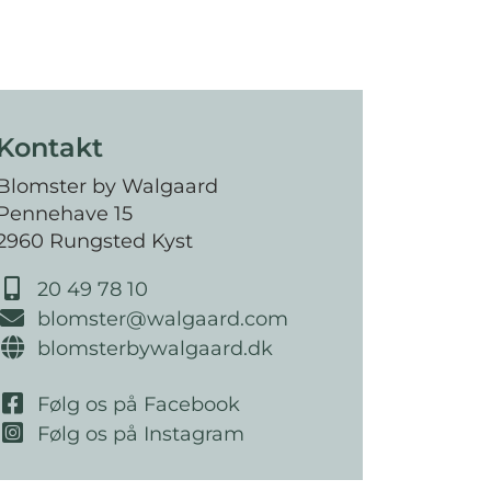
Kontakt
Blomster by Walgaard
Pennehave 15
2960 Rungsted Kyst
20 49 78 10
blomster@walgaard.com
blomsterbywalgaard.dk
Følg os på Facebook
Følg os på Instagram