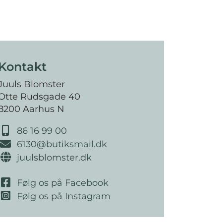
Kontakt
Juuls Blomster
Otte Rudsgade 40
8200 Aarhus N
86 16 99 00
6130@butiksmail.dk
juulsblomster.dk
Følg os på Facebook
Følg os på Instagram