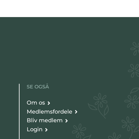
SE OGSÅ
Om os
Medlemsfordele
Bliv medlem
Login