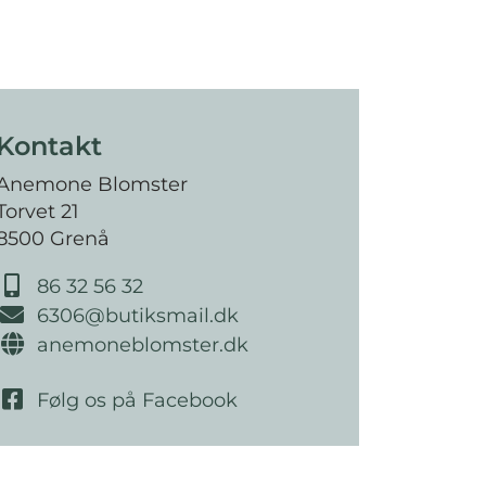
Kontakt
Anemone Blomster
Torvet 21
8500 Grenå
86 32 56 32
6306@butiksmail.dk
anemoneblomster.dk
Følg os på Facebook